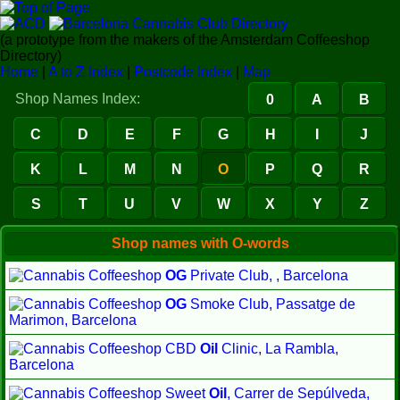
(a prototype from the makers of the Amsterdam Coffeeshop
Directory)
Home
|
A to Z Index
|
Postcode Index
|
Map
Shop Names Index:
0
A
B
C
D
E
F
G
H
I
J
K
L
M
N
O
P
Q
R
S
T
U
V
W
X
Y
Z
Shop names with O-words
OG
Private Club, , Barcelona
OG
Smoke Club, Passatge de
Marimon, Barcelona
CBD
Oil
Clinic, La Rambla,
Barcelona
Sweet
Oil
, Carrer de Sepúlveda,