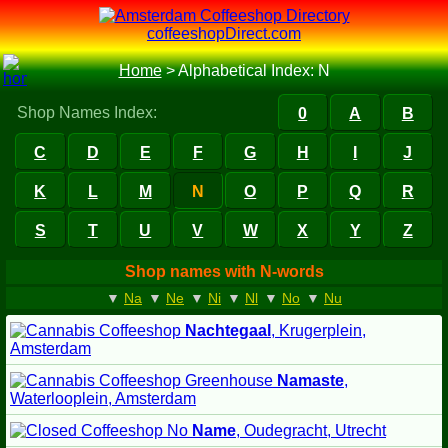
coffeeshopDirect.com
Home
>
Alphabetical Index: N
Shop Names Index:
0
A
B
C
D
E
F
G
H
I
J
K
L
M
N
O
P
Q
R
S
T
U
V
W
X
Y
Z
Shop names with N-words
▼
Na
▼
Ne
▼
Ni
▼
Nl
▼
No
▼
Nu
Nachtegaal
, Krugerplein,
Amsterdam
Greenhouse
Namaste
,
Waterlooplein, Amsterdam
No
Name
, Oudegracht, Utrecht