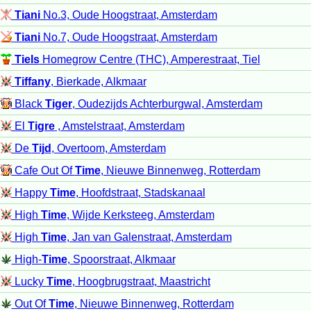
Tiani
No.3, Oude Hoogstraat, Amsterdam
Tiani
No.7, Oude Hoogstraat, Amsterdam
Tiels
Homegrow Centre (THC), Amperestraat, Tiel
Tiffany
, Bierkade, Alkmaar
Black
Tiger
, Oudezijds Achterburgwal, Amsterdam
El
Tigre
, Amstelstraat, Amsterdam
De
Tijd
, Overtoom, Amsterdam
Cafe Out Of
Time
, Nieuwe Binnenweg, Rotterdam
Happy
Time
, Hoofdstraat, Stadskanaal
High
Time
, Wijde Kerksteeg, Amsterdam
High
Time
, Jan van Galenstraat, Amsterdam
High-
Time
, Spoorstraat, Alkmaar
Lucky
Time
, Hoogbrugstraat, Maastricht
Out Of
Time
, Nieuwe Binnenweg, Rotterdam