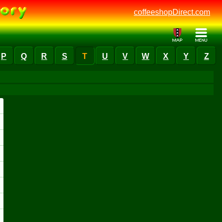
coffeeshopDirect.com
P
Q
R
S
T
U
V
W
X
Y
Z