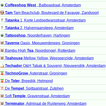
Coffeeshop West
, Balboastraat, Amsterdam
Tam
Tam Beachclub, Boulevard de Favauge, Zandvoort
Tatanka
1, Korte Leidsedwarsstraat, Amsterdam
Tatanka
2, Halvemaansteeg, Amsterdam
Tattooshop
, Noorderhaven, Harlingen
Taverne
Oasis, Meeuwerderweg, Groningen
Bambu High
Tea
, Noordsingel, Rotterdam
Teahouse
Mellow Yellow, Weesperzijde, Amsterdam
Techador
Q&H Tabak & Souvenir, Nieuwendijk, Amsterdam
TechnoGrow
, Asterstraat, Groningen
De
Teler
, Breedijk, Helmond
De
Tempel
, Spittaalstraat, Zutphen
Soft
Temple
, Gravenstraat, Amsterdam
Terminator
, Admiraal de Ruijterweg, Amsterdam