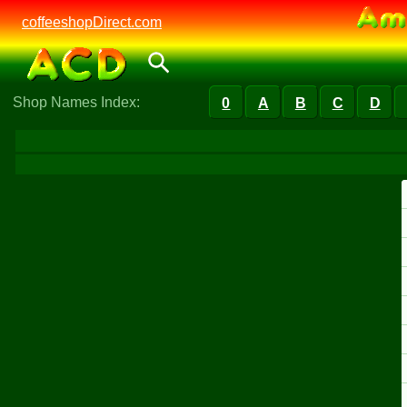
coffeeshopDirect.com
Shop Names Index:
0
A
B
C
D