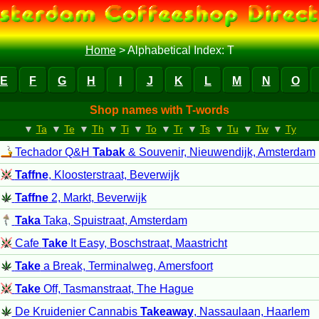
Home
>
Alphabetical Index: T
E
F
G
H
I
J
K
L
M
N
O
Shop names with T-words
▼
Ta
▼
Te
▼
Th
▼
Ti
▼
To
▼
Tr
▼
Ts
▼
Tu
▼
Tw
▼
Ty
Techador Q&H
Tabak
& Souvenir, Nieuwendijk, Amsterdam
Taffne
, Kloosterstraat, Beverwijk
Taffne
2, Markt, Beverwijk
Taka
Taka, Spuistraat, Amsterdam
Cafe
Take
It Easy, Boschstraat, Maastricht
Take
a Break, Terminalweg, Amersfoort
Take
Off, Tasmanstraat, The Hague
De Kruidenier Cannabis
Takeaway
, Nassaulaan, Haarlem