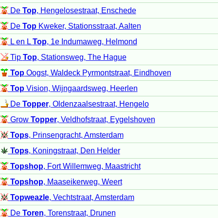
De
Top
, Hengelosestraat, Enschede
De
Top
Kweker, Stationsstraat, Aalten
L en L
Top
, 1e Indumaweg, Helmond
Tip
Top
, Stationsweg, The Hague
Top
Oogst, Waldeck Pyrmontstraat, Eindhoven
Top
Vision, Wijngaardsweg, Heerlen
De
Topper
, Oldenzaalsestraat, Hengelo
Grow
Topper
, Veldhofstraat, Eygelshoven
Tops
, Prinsengracht, Amsterdam
Tops
, Koningstraat, Den Helder
Topshop
, Fort Willemweg, Maastricht
Topshop
, Maaseikerweg, Weert
Topweazle
, Vechtstraat, Amsterdam
De
Toren
, Torenstraat, Drunen