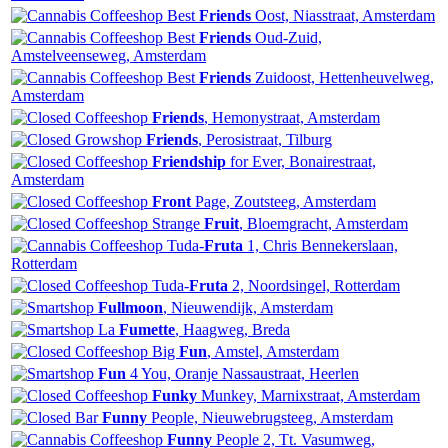
Best
Friends
Oost, Niasstraat, Amsterdam
Best
Friends
Oud-Zuid,
Amstelveenseweg, Amsterdam
Best
Friends
Zuidoost, Hettenheuvelweg,
Amsterdam
Friends
, Hemonystraat, Amsterdam
Friends
, Perosistraat, Tilburg
Friendship
for Ever, Bonairestraat,
Amsterdam
Front
Page, Zoutsteeg, Amsterdam
Strange
Fruit
, Bloemgracht, Amsterdam
Tuda-
Fruta
1, Chris Bennekerslaan,
Rotterdam
Tuda-
Fruta
2, Noordsingel, Rotterdam
Fullmoon
, Nieuwendijk, Amsterdam
La
Fumette
, Haagweg, Breda
Big
Fun
, Amstel, Amsterdam
Fun
4 You, Oranje Nassaustraat, Heerlen
Funky
Munkey, Marnixstraat, Amsterdam
Funny
People, Nieuwebrugsteeg, Amsterdam
Funny
People 2, Tt. Vasumweg,