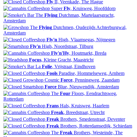
Fly
II, Veenkade, The Hague
Super
Fly
, Kruisweg, Hoofddorp
The
Flying
Dutchman, Martelaarsgracht,
Amsterdam
The
Flying
Dutchmen, Oudezijds Achterburgwal,
Amsterdam
Fly'n
High, Vlaamsegas, Nijmegen
Fly'n
High, Noordstraat, Tilburg
Fly'n'Hy
, Houtmarkt, Breda
Focus
, Kleine Gracht, Maastricht
La
Folie
, Vrijstraat, Eindhoven
Fools
Paradise, Hommelseweg, Arnhem
Cosmic
Force
, Penningweg, Zaandam
Force
Blue, Nieuwendijk, Amsterdam
The
Four
Floors, Eendrachtsweg,
Rotterdam
Frans
Hals, Kruisweg, Haarlem
Freak
, Breedstraat, Utrecht
Freak
Brothers, Smedenstraat, Deventer
Freak
Brothers, Rotterdamsedijk, Schiedam
The
Freak
Brothers, Westeinde, The