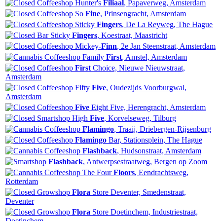
Hunter's
Filiaal
, Papaverweg, Amsterdam
So
Fine
, Prinsengracht, Amsterdam
Sticky
Fingers
, De La Reyweg, The Hague
Sticky
Fingers
, Koestraat, Maastricht
Mickey-
Finn
, 2e Jan Steenstraat, Amsterdam
Family
First
, Amstel, Amsterdam
First
Choice, Nieuwe Nieuwstraat,
Amsterdam
Fifty
Five
, Oudezijds Voorburgwal,
Amsterdam
Five
Eight Five, Herengracht, Amsterdam
High
Five
, Korvelseweg, Tilburg
Flamingo
, Traaij, Driebergen-Rijsenburg
Flamingo
Bar, Stationsplein, The Hague
Flashback
, Hudsonstraat, Amsterdam
Flashback
, Antwerpsestraatweg, Bergen op Zoom
The Four
Floors
, Eendrachtsweg,
Rotterdam
Flora
Store Deventer, Smedenstraat,
Deventer
Flora
Store Doetinchem, Industriestraat,
Doetinchem