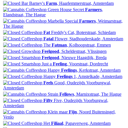
Barney's
Farm
, Haarlemmerstraat, Amsterdam
Green House Secret
Farmers
,
Elandstraat, The Hague
Marbella Special
Farmers
, Weimarstraat,
The Hague
Fat
Freddy's Cat, Boterstraat, Schiedam
Fatal
Flower, Stadhouderskade, Amsterdam
The
Fatman
, Kolhoopstraat, Emmen
Feelgood
, Scheldestraat, Vlissingen
Feelgood
, Nieuwe Haagdijk, Breda
Just a
Feeling
, Voorstraat, Dordrecht
Happy
Feelings
, Kerkstraat, Amsterdam
Happy
Feelings
1, Amstelkade, Amsterdam
Feels
Good, Oudezijds Voorburgwal,
Amsterdam
Strain
Fellows
, Marnixstraat, The Hague
Fifty
Five, Oudezijds Voorburgwal,
Amsterdam
Klein maar
Fijn
, Noord Buitensingel,
Venlo
Het
Filiaal
, Papaverweg, Amsterdam