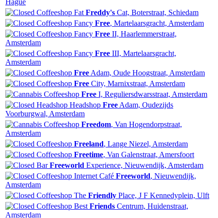
Hague
Fat
Freddy's
Cat, Boterstraat, Schiedam
Fancy
Free
, Martelaarsgracht, Amsterdam
Fancy
Free
II, Haarlemmerstraat,
Amsterdam
Fancy
Free
III, Martelaarsgracht,
Amsterdam
Free
Adam, Oude Hoogstraat, Amsterdam
Free
City, Marnixstraat, Amsterdam
Free
I, Reguliersdwarsstraat, Amsterdam
Headshop
Free
Adam, Oudezijds
Voorburgwal, Amsterdam
Freedom
, Van Hogendorpstraat,
Amsterdam
Freeland
, Lange Niezel, Amsterdam
Freetime
, Van Galenstraat, Amersfoort
Freeworld
Experience, Nieuwendijk, Amsterdam
Internet Café
Freeworld
, Nieuwendijk,
Amsterdam
The
Friendly
Place, J F Kennedyplein, Ulft
Best
Friends
Centrum, Huidenstraat,
Amsterdam