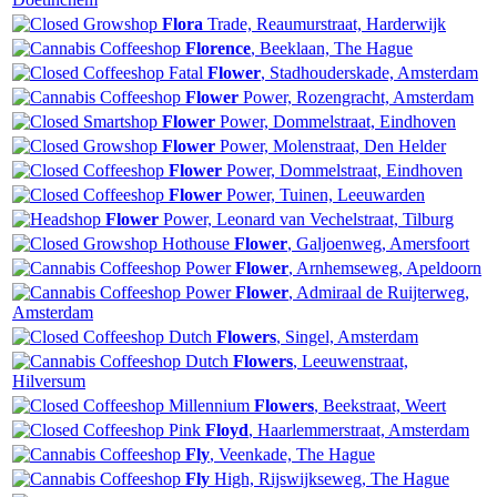
Flora
Trade, Reaumurstraat, Harderwijk
Florence
, Beeklaan, The Hague
Fatal
Flower
, Stadhouderskade, Amsterdam
Flower
Power, Rozengracht, Amsterdam
Flower
Power, Dommelstraat, Eindhoven
Flower
Power, Molenstraat, Den Helder
Flower
Power, Dommelstraat, Eindhoven
Flower
Power, Tuinen, Leeuwarden
Flower
Power, Leonard van Vechelstraat, Tilburg
Hothouse
Flower
, Galjoenweg, Amersfoort
Power
Flower
, Arnhemseweg, Apeldoorn
Power
Flower
, Admiraal de Ruijterweg,
Amsterdam
Dutch
Flowers
, Singel, Amsterdam
Dutch
Flowers
, Leeuwenstraat,
Hilversum
Millennium
Flowers
, Beekstraat, Weert
Pink
Floyd
, Haarlemmerstraat, Amsterdam
Fly
, Veenkade, The Hague
Fly
High, Rijswijkseweg, The Hague