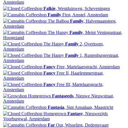
Amsterdam
Falkie
, Westduinweg, Scheveningen
Family
First, Amstel, Amsterdam
The Balboa
Family
, Halvemaansteeg,
Amsterdam
The Happy
Family
, Meint Veningastraat,
Hoogezand
The Happy
Family
2, Overtoom,
Amsterdam
The Happy
Family
1, Rustenburgerstraat,
Amsterdam
Fancy
Free, Martelaarsgracht, Amsterdam
Fancy
Free II, Haarlemmerstraat,
Amsterdam
Fancy
Free III, Martelaarsgracht,
Amsterdam
Homegrown
Fantaseeds
, Nieuwe Nieuwstraat,
Amsterdam
Fantasia
, Sint Annalaan, Maastricht
Homegrown
Fantasy
, Nieuwezijds
Voorburgwal, Amsterdam
Far
Out, Wisseling, Dedemsvaart