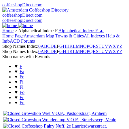
coffeeshopDirect.com
coffeeshopDirect.com
coffeeshopDirect.com
Home
>
Alphabetical Index: F
Alphabetical Index: F ▲
Home Page
Amsterdam Map
Towns & Cities
All Indexes
Help &
Info
ACD Forums
Shop Names Index:
0
A
B
C
D
E
F
G
H
I
J
K
L
M
N
O
P
Q
R
S
T
U
V
W
X
Y
Z
Shop Names Index:
0
A
B
C
D
E
F
G
H
I
J
K
L
M
N
O
P
Q
R
S
T
U
V
W
X
Y
Z
Shop names with F-words
▼
F
▼
Fa
▼
Fe
▼
Fi
▼
Fl
▼
Fo
▼
Fr
▼
Fu
Wiet V.O.
F
., Pastoorstraat, Arnhem
Wonderlamp V.O.
F
., Straelseweg, Venlo
Fairy
Nuff, 2e Laurierdwarsstraat,