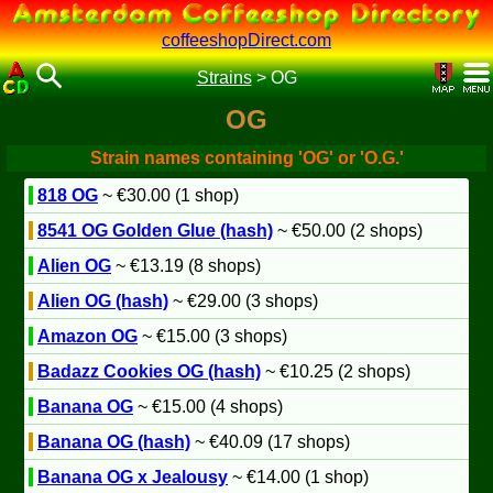
coffeeshopDirect.com
Strains
>
OG
OG
Strain names containing 'OG' or 'O.G.'
818 OG
~ €30.00 (1 shop)
8541 OG Golden Glue (hash)
~ €50.00 (2 shops)
Alien OG
~ €13.19 (8 shops)
Alien OG (hash)
~ €29.00 (3 shops)
Amazon OG
~ €15.00 (3 shops)
Badazz Cookies OG (hash)
~ €10.25 (2 shops)
Banana OG
~ €15.00 (4 shops)
Banana OG (hash)
~ €40.09 (17 shops)
Banana OG x Jealousy
~ €14.00 (1 shop)