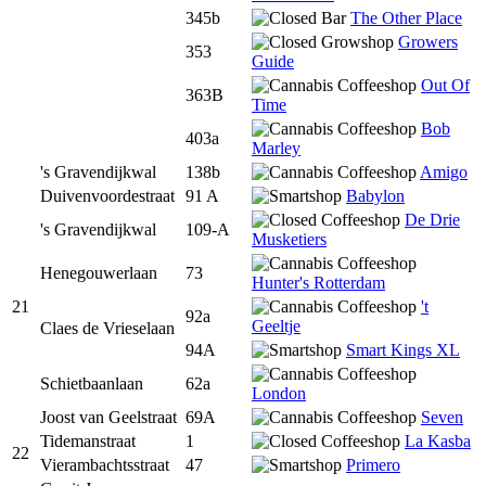
345b
The Other Place
Growers
353
Guide
Out Of
363B
Time
Bob
403a
Marley
's Gravendijkwal
138b
Amigo
Duivenvoordestraat
91 A
Babylon
De Drie
's Gravendijkwal
109-A
Musketiers
Henegouwerlaan
73
Hunter's Rotterdam
21
't
92a
Geeltje
Claes de Vrieselaan
94A
Smart Kings XL
Schietbaanlaan
62a
London
Joost van Geelstraat
69A
Seven
Tidemanstraat
1
La Kasba
22
Vierambachtsstraat
47
Primero