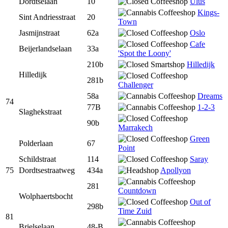
Dordtselaan
10
Ulus
Kings-
Sint Andriesstraat
20
Town
Jasmijnstraat
62a
Oslo
Cafe
Beijerlandselaan
33a
'Spot the Loony'
210b
Hilledijk
Hilledijk
281b
Challenger
58a
Dreams
74
77B
1-2-3
Slaghekstraat
90b
Marrakech
Green
Polderlaan
67
Point
Schildstraat
114
Saray
75
Dordtsestraatweg
434a
Apollyon
281
Countdown
Wolphaertsbocht
Out of
298b
Time Zuid
81
Brielselaan
48-B