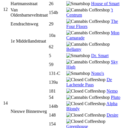
Hartmansstraat
26
House of Smart
12
Van
't
154b
Oldenbarneveltstraat
Centrum
The
Eendrachtsweg
29
Four Floors
Mon
10a
Camarade
1e Middellandstraat
62
Bellamy
5
Dr. Smart
Sky
59
High
131-C
Nono's
De
139a
Lachende Paus
181
Nemo
54
Pluto
14
Alpha
144b
Blondy
Nieuwe Binnenweg
148
Desire
154
Greenhouse