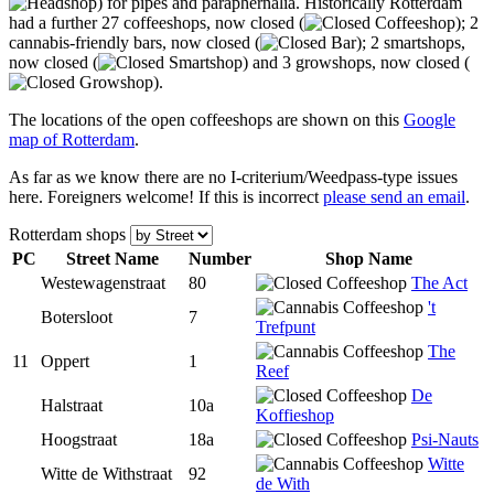
) for pipes and paraphernalia. Historically Rotterdam
had a further 27 coffeeshops, now closed (
); 2
cannabis-friendly bars, now closed (
); 2 smartshops,
now closed (
) and 3 growshops, now closed (
).
The locations of the open coffeeshops are shown on this
Google
map of Rotterdam
.
As far as we know there are no I-criterium/Weedpass-type issues
here. Foreigners welcome! If this is incorrect
please send an email
.
Rotterdam shops
PC
Street Name
Num
ber
Shop Name
Westewagenstraat
80
The Act
't
Botersloot
7
Trefpunt
The
11
Oppert
1
Reef
De
Halstraat
10a
Koffieshop
Hoogstraat
18a
Psi-Nauts
Witte
Witte de Withstraat
92
de With