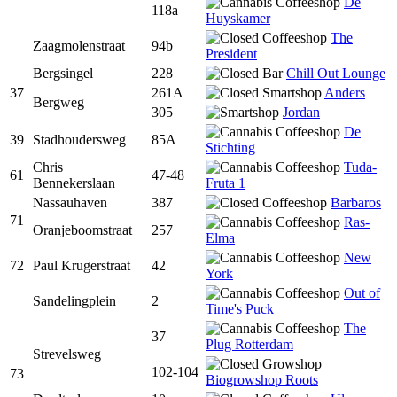
De
118a
Huyskamer
The
Zaagmolenstraat
94b
President
Bergsingel
228
Chill Out Lounge
37
261A
Anders
Bergweg
305
Jordan
De
39
Stadhoudersweg
85A
Stichting
Chris
Tuda-
61
47-48
Bennekerslaan
Fruta 1
Nassauhaven
387
Barbaros
71
Ras-
Oranjeboomstraat
257
Elma
New
72
Paul Krugerstraat
42
York
Out of
Sandelingplein
2
Time's Puck
The
37
Plug Rotterdam
Strevelsweg
102-104
73
Biogrowshop Roots