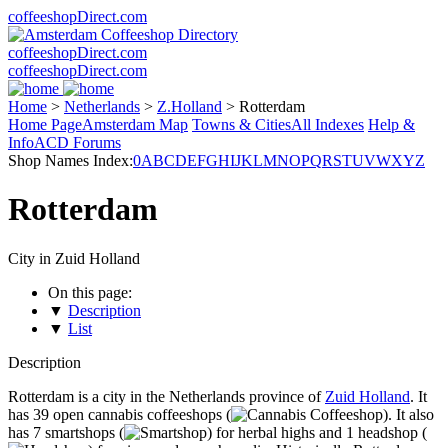
coffeeshopDirect.com
coffeeshopDirect.com
coffeeshopDirect.com
Home
>
Netherlands
>
Z.Holland
>
Rotterdam
Home Page
Amsterdam Map
Towns & Cities
All Indexes
Help &
Info
ACD Forums
Shop Names Index:
0
A
B
C
D
E
F
G
H
I
J
K
L
M
N
O
P
Q
R
S
T
U
V
W
X
Y
Z
Rotterdam
City in Zuid Holland
On this page:
▼
Description
▼
List
Description
Rotterdam is a city in the Netherlands province of
Zuid Holland
. It
has 39 open cannabis coffeeshops (
). It also
has 7 smartshops (
) for herbal highs and 1 headshop (