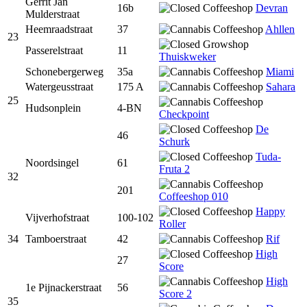
Gerrit Jan
16b
Devran
Mulderstraat
Heemraadstraat
37
Ahllen
23
Passerelstraat
11
Thuiskweker
Schonebergerweg
35a
Miami
Watergeusstraat
175 A
Sahara
25
Hudsonplein
4-BN
Checkpoint
De
46
Schurk
Tuda-
Noordsingel
61
Fruta 2
32
201
Coffeeshop 010
Happy
Vijverhofstraat
100-102
Roller
34
Tamboerstraat
42
Rif
High
27
Score
High
1e Pijnackerstraat
56
Score 2
35